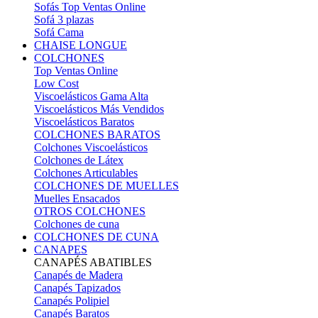
Sofás Top Ventas Online
Sofá 3 plazas
Sofá Cama
CHAISE LONGUE
COLCHONES
Top Ventas Online
Low Cost
Viscoelásticos Gama Alta
Viscoelásticos Más Vendidos
Viscoelásticos Baratos
COLCHONES BARATOS
Colchones Viscoelásticos
Colchones de Látex
Colchones Articulables
COLCHONES DE MUELLES
Muelles Ensacados
OTROS COLCHONES
Colchones de cuna
COLCHONES DE CUNA
CANAPES
CANAPÉS ABATIBLES
Canapés de Madera
Canapés Tapizados
Canapés Polipiel
Canapés Baratos