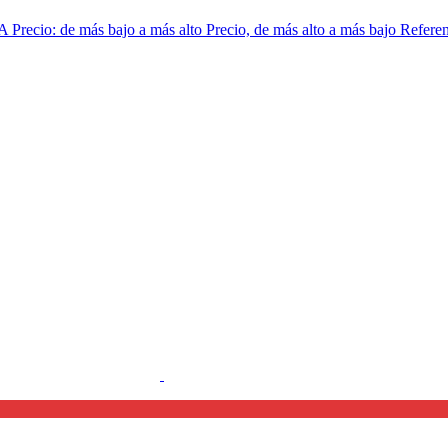
 A
Precio: de más bajo a más alto
Precio, de más alto a más bajo
Referen