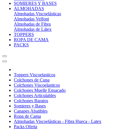
SOMIERES Y BASES
ALMOHADAS
Almohadas Viscoelásticas
Almohadas Velfont
Almohadas de Fibra
Almohadas de Látex
TOPPERS
ROPA DE CAMA
PACKS
Toppers Viscoelasticos
Colchones de Cuna
Colchones Viscoelasticos
Colchones Muelle Ensacado
Colchones Articulables
Colchones Baratos
Somieres y Bases
Canapes Abatibles
Ropa de Cama
Almohadas Viscoelásticas - Fibra Hueca - Latex
Packs Oferta