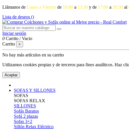
Llámanos de
Lunes a Viernes
de
10:00
a
13:30
y de
17:00
a
20:30
al
Lista de deseos (
)
Iniciar sesión
0
Carrito
/
Vacio
Carrito
×
No hay más artículos en su carrito
Utilizamos cookies propias y de terceros para fines analíticos. Haz cl
Aceptar
SOFAS Y SILLONES
SOFAS
SOFAS RELAX
SILLONES
Sofás Baratos
Sofá 2 plazas
Sofas 3+2
Sillón Relax Eléctrico