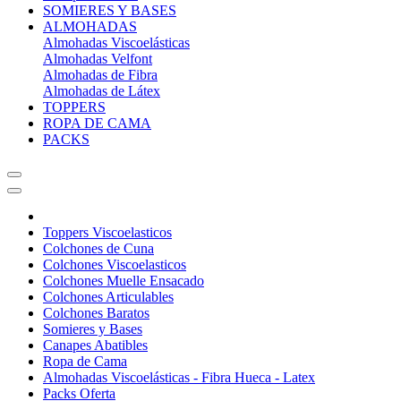
SOMIERES Y BASES
ALMOHADAS
Almohadas Viscoelásticas
Almohadas Velfont
Almohadas de Fibra
Almohadas de Látex
TOPPERS
ROPA DE CAMA
PACKS
Toppers Viscoelasticos
Colchones de Cuna
Colchones Viscoelasticos
Colchones Muelle Ensacado
Colchones Articulables
Colchones Baratos
Somieres y Bases
Canapes Abatibles
Ropa de Cama
Almohadas Viscoelásticas - Fibra Hueca - Latex
Packs Oferta