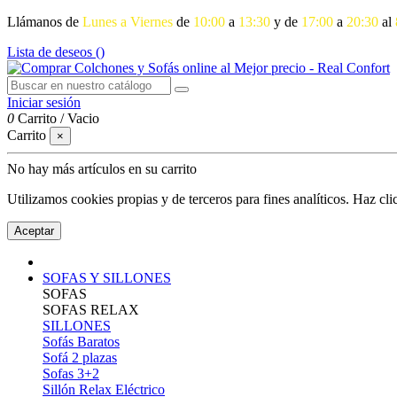
Llámanos de
Lunes a Viernes
de
10:00
a
13:30
y de
17:00
a
20:30
al
Lista de deseos (
)
Iniciar sesión
0
Carrito
/
Vacio
Carrito
×
No hay más artículos en su carrito
Utilizamos cookies propias y de terceros para fines analíticos. Haz cl
Aceptar
SOFAS Y SILLONES
SOFAS
SOFAS RELAX
SILLONES
Sofás Baratos
Sofá 2 plazas
Sofas 3+2
Sillón Relax Eléctrico