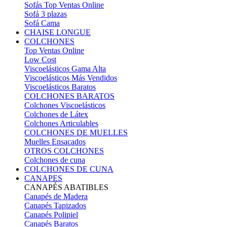
Sofás Top Ventas Online
Sofá 3 plazas
Sofá Cama
CHAISE LONGUE
COLCHONES
Top Ventas Online
Low Cost
Viscoelásticos Gama Alta
Viscoelásticos Más Vendidos
Viscoelásticos Baratos
COLCHONES BARATOS
Colchones Viscoelásticos
Colchones de Látex
Colchones Articulables
COLCHONES DE MUELLES
Muelles Ensacados
OTROS COLCHONES
Colchones de cuna
COLCHONES DE CUNA
CANAPES
CANAPÉS ABATIBLES
Canapés de Madera
Canapés Tapizados
Canapés Polipiel
Canapés Baratos