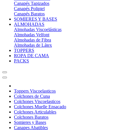
Canapés Tapizados
Canapés Polipiel
Canapés Baratos
SOMIERES Y BASES
ALMOHADAS
Almohadas Viscoelásticas
Almohadas Velfont
Almohadas de Fibra
Almohadas de Látex
TOPPERS
ROPA DE CAMA
PACKS
Toppers Viscoelasticos
Colchones de Cuna
Colchones Viscoelasticos
Colchones Muelle Ensacado
Colchones Articulables
Colchones Baratos
Somieres y Bases
Canapes Abatibles