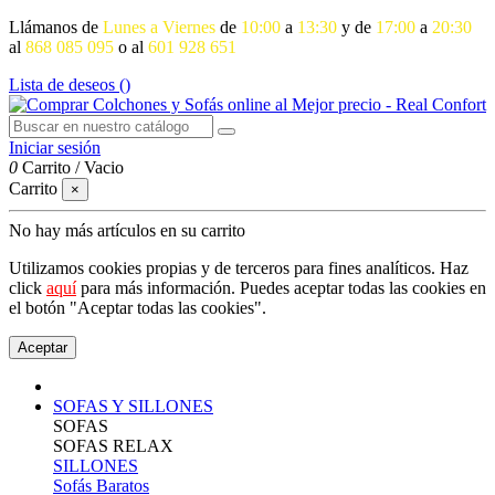
Llámanos de
Lunes a Viernes
de
10:00
a
13:30
y de
17:00
a
20:30
al
868 085 095
o al
601 928 651
Lista de deseos (
)
Iniciar sesión
0
Carrito
/
Vacio
Carrito
×
No hay más artículos en su carrito
Utilizamos cookies propias y de terceros para fines analíticos. Haz
click
aquí
para más información. Puedes aceptar todas las cookies en
el botón "Aceptar todas las cookies".
Aceptar
SOFAS Y SILLONES
SOFAS
SOFAS RELAX
SILLONES
Sofás Baratos