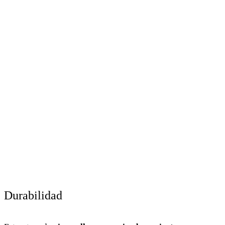
Sofá Chaiselongue
Rhus
Durabilidad