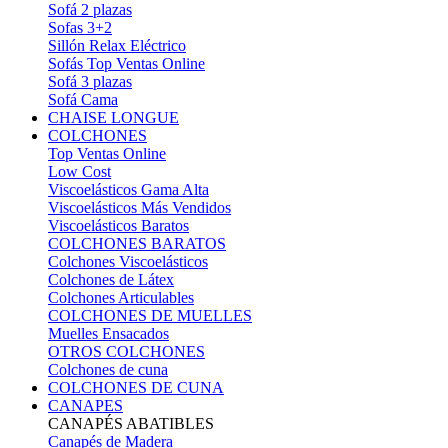
Sofá 2 plazas
Sofas 3+2
Sillón Relax Eléctrico
Sofás Top Ventas Online
Sofá 3 plazas
Sofá Cama
CHAISE LONGUE
COLCHONES
Top Ventas Online
Low Cost
Viscoelásticos Gama Alta
Viscoelásticos Más Vendidos
Viscoelásticos Baratos
COLCHONES BARATOS
Colchones Viscoelásticos
Colchones de Látex
Colchones Articulables
COLCHONES DE MUELLES
Muelles Ensacados
OTROS COLCHONES
Colchones de cuna
COLCHONES DE CUNA
CANAPES
CANAPÉS ABATIBLES
Canapés de Madera