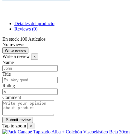
excepción de Colchones y Sofás
Cada uno de nuestros productos se
fabrican para que consigas el mejor
descanso. La calidad que nos
Detalles del producto
distingue y que nos ha convertido
Reviews
(0)
en los reyes del descanso.
En stock
100 Artículos
No reviews
Write review
Write a review
×
Name
Title
Rating
Comment
Tap to zoom
×