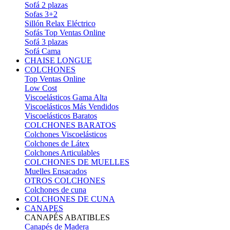
Sofá 2 plazas
Sofas 3+2
Sillón Relax Eléctrico
Sofás Top Ventas Online
Sofá 3 plazas
Sofá Cama
CHAISE LONGUE
COLCHONES
Top Ventas Online
Low Cost
Viscoelásticos Gama Alta
Viscoelásticos Más Vendidos
Viscoelásticos Baratos
COLCHONES BARATOS
Colchones Viscoelásticos
Colchones de Látex
Colchones Articulables
COLCHONES DE MUELLES
Muelles Ensacados
OTROS COLCHONES
Colchones de cuna
COLCHONES DE CUNA
CANAPES
CANAPÉS ABATIBLES
Canapés de Madera