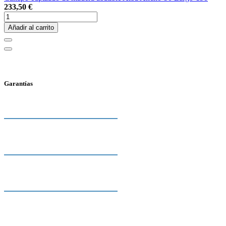
233,50 €
Añadir al carrito
Garantías
2 Años de garantía
Fabricamos Nuestros Productos.
Por eso ofrecemos 2 años de
Envío Gratis
garantía reales contra defectos de
fabricación.
Gastos de envío incluidos.
Regalamos los gastos de envío en
Envío Rápido a toda España
todos los pedidos.
Compra ahora recibe en un plazo
de 48-72 Horas en tu domicilio casi
Somos Fabricantes
todos nuestros productos. A