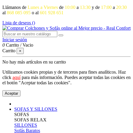
Llámanos de
Lunes a Viernes
de
10:00
a
13:30
y de
17:00
a
20:30
al
868 085 095
o al
601 928 651
Lista de deseos (
)
Iniciar sesión
0
Carrito
/
Vacio
Carrito
×
No hay más artículos en su carrito
Utilizamos cookies propias y de terceros para fines analíticos. Haz
click
aquí
para más información. Puedes aceptar todas las cookies en
el botón "Aceptar todas las cookies".
Aceptar
SOFAS Y SILLONES
SOFAS
SOFAS RELAX
SILLONES
Sofás Baratos