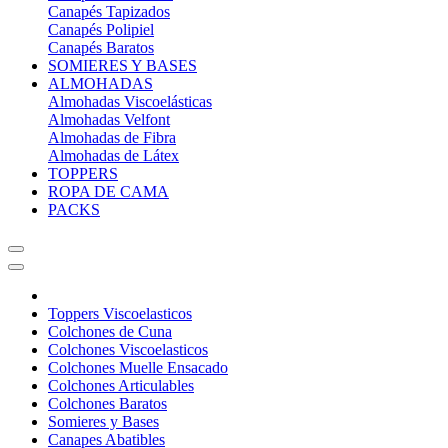
Canapés Tapizados
Canapés Polipiel
Canapés Baratos
SOMIERES Y BASES
ALMOHADAS
Almohadas Viscoelásticas
Almohadas Velfont
Almohadas de Fibra
Almohadas de Látex
TOPPERS
ROPA DE CAMA
PACKS
Toppers Viscoelasticos
Colchones de Cuna
Colchones Viscoelasticos
Colchones Muelle Ensacado
Colchones Articulables
Colchones Baratos
Somieres y Bases
Canapes Abatibles