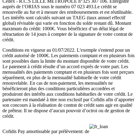
Cedex - R.C.S LILLE METROPOLE n°325 307 106. Enregistré
auprès de l’ORIAS sous le numéro 07 023 493.Le crédit se
renouvelle au fur et à mesure des remboursements et est réutilisable.
Les intérêts sont calculés suivant un TAEG (taux annuel effectif
global) révisable qui varie en fonction du solde restant dû. Montant
maximum du crédit: 1000€. Vous bénéficiez d’un délai légal de
rétractation de 14 jours à compter de la signature de votre contrat de
crédit.
Conditions en vigueur au 01/07/2022. L'exemple s'entend pour un
crédit autorisé de 1000€. Les paiements comptant et en plusieurs fois
sont possibles dans la limite du montant disponible de votre crédit.
Le paiement à crédit résulte d’un accord exprès de votre part. Les
mensualités des paiements comptant et en plusieurs fois sont perçues
séparément, en plus de la mensualité habituelle de votre crédit
renouvelable. En cas de non-paiement, les mensualités ne
bénéficieront plus des conditions particulières accordées et
produiront des intérêts aux conditions habituelles de votre crédit. Le
partenaire est mandaté à titre non exclusif par Cofidis afin d’apporter
son concours à la réalisation de contrat de crédit sans agir en qualité
de prêteur. Il ne dispose d’aucun pouvoir d’octroi ou de gestion de
crédit.
Cofidis Pay amortissable par prélèvement: de