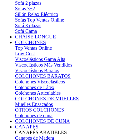
Sofá 2 plazas
Sofas 3+2
Sillón Relax Eléctrico
Sofás Top Ventas Online
Sofá 3 plazas
Sofá Cama
CHAISE LONGUE
COLCHONES
Top Ventas Online
Low Cost
Viscoelásticos Gama Alta
Viscoelásticos Más Vendidos
Viscoelásticos Baratos
COLCHONES BARATOS
Colchones Viscoelásticos
Colchones de Látex
Colchones Articulables
COLCHONES DE MUELLES
Muelles Ensacados
OTROS COLCHONES
Colchones de cuna
COLCHONES DE CUNA
CANAPES
CANAPÉS ABATIBLES
Canapés de Madera