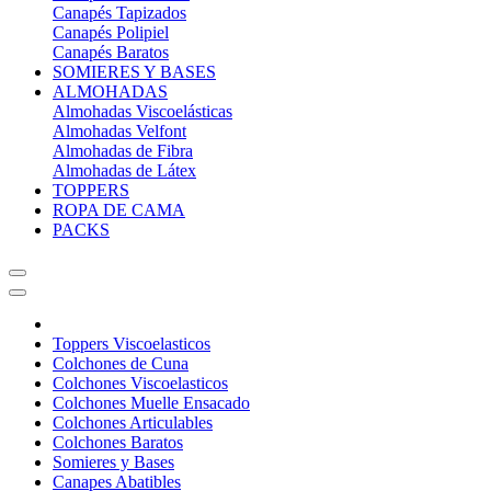
Canapés Tapizados
Canapés Polipiel
Canapés Baratos
SOMIERES Y BASES
ALMOHADAS
Almohadas Viscoelásticas
Almohadas Velfont
Almohadas de Fibra
Almohadas de Látex
TOPPERS
ROPA DE CAMA
PACKS
Toppers Viscoelasticos
Colchones de Cuna
Colchones Viscoelasticos
Colchones Muelle Ensacado
Colchones Articulables
Colchones Baratos
Somieres y Bases
Canapes Abatibles