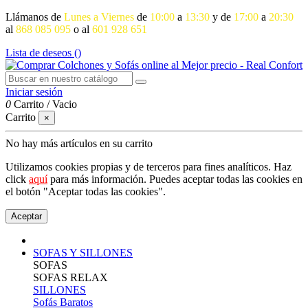
Llámanos de
Lunes a Viernes
de
10:00
a
13:30
y de
17:00
a
20:30
al
868 085 095
o al
601 928 651
Lista de deseos (
)
Iniciar sesión
0
Carrito
/
Vacio
Carrito
×
No hay más artículos en su carrito
Utilizamos cookies propias y de terceros para fines analíticos. Haz
click
aquí
para más información. Puedes aceptar todas las cookies en
el botón "Aceptar todas las cookies".
Aceptar
SOFAS Y SILLONES
SOFAS
SOFAS RELAX
SILLONES
Sofás Baratos