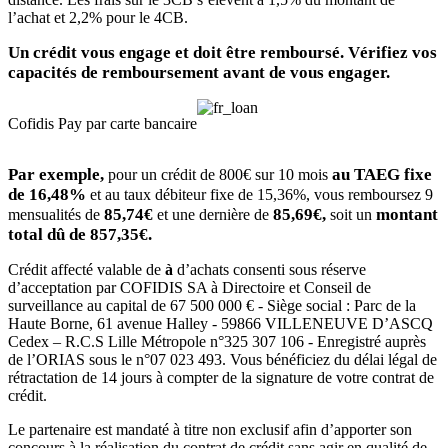
l’achat et 2,2% pour le 4CB.
Un crédit vous engage et doit être remboursé. Vérifiez vos
capacités de remboursement avant de vous engager.
Cofidis Pay par carte bancaire
Par exemple,
au TAEG fixe
pour un crédit de 800€ sur 10 mois
de 16,48%
et au taux débiteur fixe de 15,36%, vous remboursez 9
85,74€
85,69€,
montant
mensualités de
et une dernière de
soit un
total dû de 857,35€.
Crédit affecté valable de
à
d’achats consenti sous réserve
d’acceptation par COFIDIS SA à Directoire et Conseil de
surveillance au capital de 67 500 000 € - Siège social : Parc de la
Haute Borne, 61 avenue Halley - 59866 VILLENEUVE D’ASCQ
Cedex – R.C.S Lille Métropole n°325 307 106 - Enregistré auprès
de l’ORIAS sous le n°07 023 493. Vous bénéficiez du délai légal de
rétractation de 14 jours à compter de la signature de votre contrat de
crédit.
Le partenaire est mandaté à titre non exclusif afin d’apporter son
concours à la réalisation du contrat de crédit sans agir en qualité de