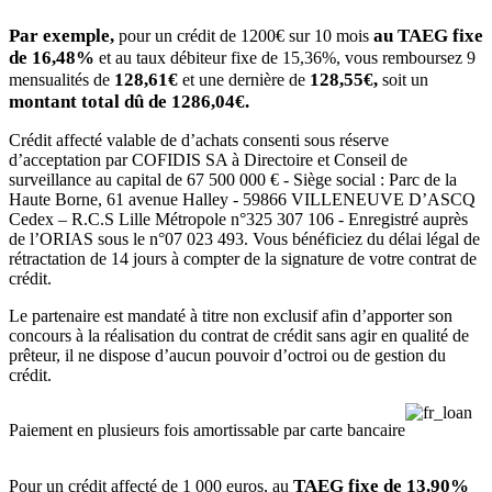
Par exemple,
au TAEG fixe
pour un crédit de 1200€ sur 10 mois
de 16,48%
et au taux débiteur fixe de 15,36%, vous remboursez 9
128,61€
128,55€,
mensualités de
et une dernière de
soit un
montant total dû de 1286,04€.
Crédit affecté valable de
d’achats consenti sous réserve
d’acceptation par COFIDIS SA à Directoire et Conseil de
surveillance au capital de 67 500 000 € - Siège social : Parc de la
Haute Borne, 61 avenue Halley - 59866 VILLENEUVE D’ASCQ
Cedex – R.C.S Lille Métropole n°325 307 106 - Enregistré auprès
de l’ORIAS sous le n°07 023 493. Vous bénéficiez du délai légal de
rétractation de 14 jours à compter de la signature de votre contrat de
crédit.
Le partenaire est mandaté à titre non exclusif afin d’apporter son
concours à la réalisation du contrat de crédit sans agir en qualité de
prêteur, il ne dispose d’aucun pouvoir d’octroi ou de gestion du
crédit.
Paiement en plusieurs fois amortissable par carte bancaire
TAEG fixe de 13.90%
Pour un crédit affecté de 1 000 euros, au