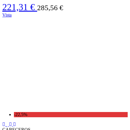
221,31 €
285,56 €
Vista
-22,5%
CABECEROS