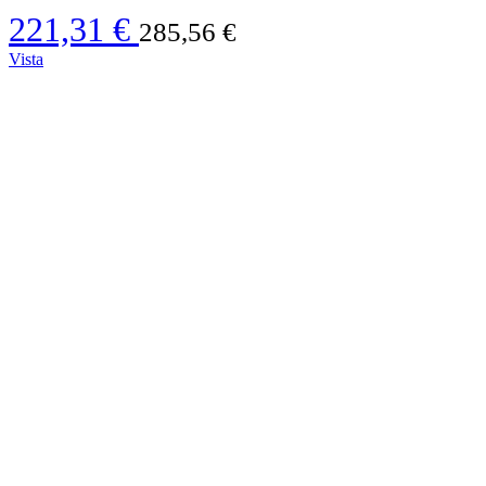
221,31 €
285,56 €
Vista