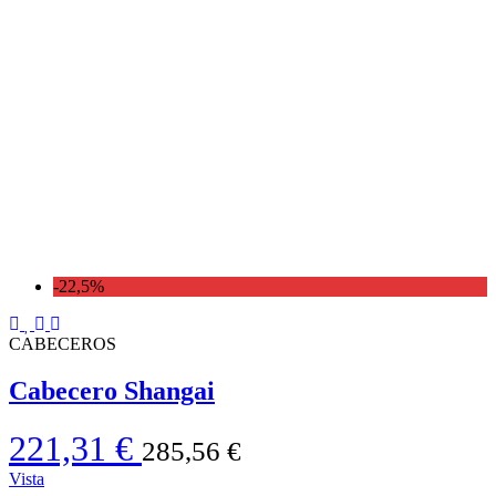
-22,5%
CABECEROS
Cabecero Shangai
221,31 €
285,56 €
Vista