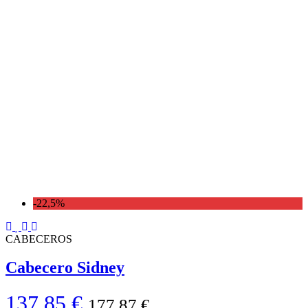
-22,5%
CABECEROS
Cabecero Sidney
137,85 €
177,87 €