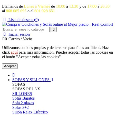
Llámanos de
Lunes a Viernes
de
10:00
a
13:30
y de
17:00
a
20:30
al
868 085 095
o al
601 928 651
Lista de deseos (
0
)
Iniciar sesión
0
Carrito
/
Vacio
Utilizamos cookies propias y de terceros para fines analíticos. Haz
click
aquí
para más información. Puedes aceptar todas las cookies en
el botón "Aceptar todas las cookies".
Aceptar
SOFAS Y SILLONES
SOFAS
SOFAS RELAX
SILLONES
Sofás Baratos
Sofá 2 plazas
Sofas 3+2
Sillón Relax Eléctrico