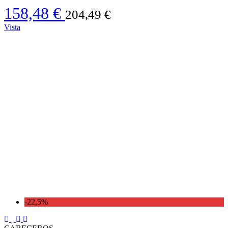
158,48 €
204,49 €
Vista
-22,5%