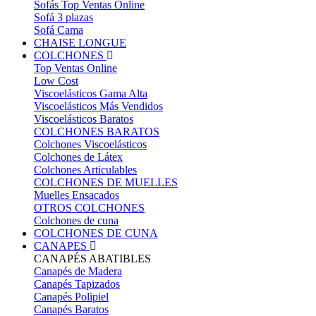
Sofás Top Ventas Online
Sofá 3 plazas
Sofá Cama
CHAISE LONGUE
COLCHONES
Top Ventas Online
Low Cost
Viscoelásticos Gama Alta
Viscoelásticos Más Vendidos
Viscoelásticos Baratos
COLCHONES BARATOS
Colchones Viscoelásticos
Colchones de Látex
Colchones Articulables
COLCHONES DE MUELLES
Muelles Ensacados
OTROS COLCHONES
Colchones de cuna
COLCHONES DE CUNA
CANAPES
CANAPÉS ABATIBLES
Canapés de Madera
Canapés Tapizados
Canapés Polipiel
Canapés Baratos