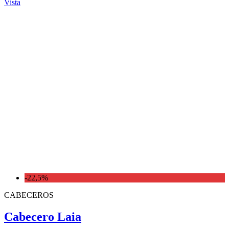
Vista
-22,5%
CABECEROS
Cabecero Laia