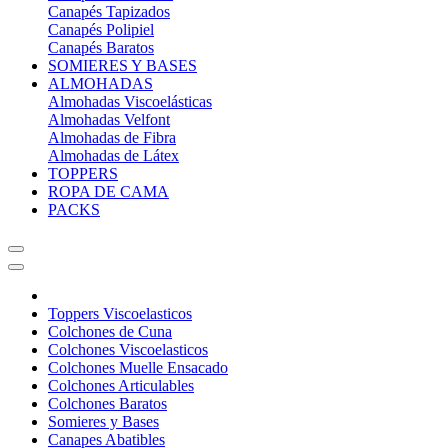
Canapés Tapizados
Canapés Polipiel
Canapés Baratos
SOMIERES Y BASES
ALMOHADAS
Almohadas Viscoelásticas
Almohadas Velfont
Almohadas de Fibra
Almohadas de Látex
TOPPERS
ROPA DE CAMA
PACKS
Toppers Viscoelasticos
Colchones de Cuna
Colchones Viscoelasticos
Colchones Muelle Ensacado
Colchones Articulables
Colchones Baratos
Somieres y Bases
Canapes Abatibles