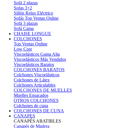
Sofá 2 plazas
Sofas 3+2
Sillón Relax Eléctrico
Sofás Top Ventas Online
Sofá 3 plazas
Sofá Cama
CHAISE LONGUE
COLCHONES
Top Ventas Online
Low Cost
Viscoelásticos Gama Alta
Viscoelásticos Más Vendidos
Viscoelásticos Baratos
COLCHONES BARATOS
Colchones Viscoelásticos
Colchones de Látex
Colchones Articulables
COLCHONES DE MUELLES
Muelles Ensacados
OTROS COLCHONES
Colchones de cuna
COLCHONES DE CUNA
CANAPES
CANAPÉS ABATIBLES
Canapés de Madera