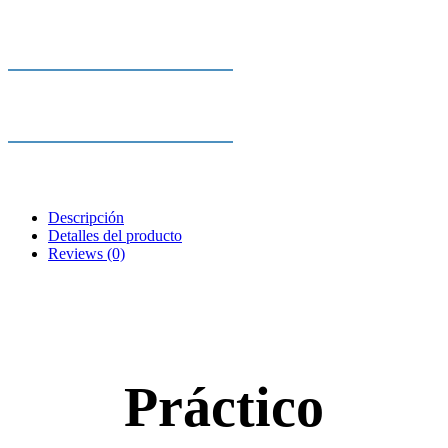
fabricación.
Gastos de envío incluidos.
Regalamos los gastos de envío en
Envío Rápido a toda España
todos los pedidos.
Compra ahora recibe en un plazo
de 48-72 Horas en tu domicilio casi
Somos Fabricantes
todos nuestros productos. A
excepción de Colchones y Sofás
Cada uno de nuestros productos se
fabrican para que consigas el mejor
descanso. La calidad que nos
Descripción
distingue y que nos ha convertido
Detalles del producto
en los reyes del descanso.
Reviews
(0)
Práctico