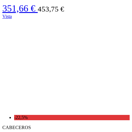
351,66 €
453,75 €
Vista
-22,5%
CABECEROS