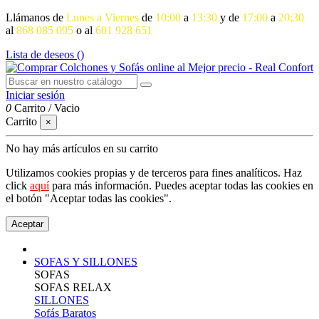
Llámanos de
Lunes a Viernes
de
10:00
a
13:30
y de
17:00
a
20:30
al
868 085 095
o al
601 928 651
Lista de deseos (
)
Iniciar sesión
0
Carrito
/
Vacio
Carrito
×
No hay más artículos en su carrito
Utilizamos cookies propias y de terceros para fines analíticos. Haz
click
aquí
para más información. Puedes aceptar todas las cookies en
el botón "Aceptar todas las cookies".
Aceptar
SOFAS Y SILLONES
SOFAS
SOFAS RELAX
SILLONES
Sofás Baratos