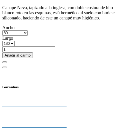
Canapé Neva, tapizado a la inglesa, con doble costura de hilo
blanco roto en las esquinas, está hermético al suelo con burlete
siliconado, haciendo de este un canapé muy higiénico.
Ancho
Largo
Añadir al carrito
Garantías
2 Años de garantía
Fabricamos Nuestros Productos.
Por eso ofrecemos 2 años de
Envío Gratis
garantía reales contra defectos de