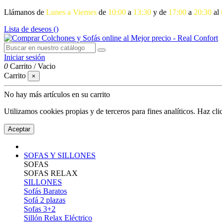
Llámanos de
Lunes a Viernes
de
10:00
a
13:30
y de
17:00
a
20:30
al
Lista de deseos (
)
Iniciar sesión
0
Carrito
/
Vacio
Carrito
×
No hay más artículos en su carrito
Utilizamos cookies propias y de terceros para fines analíticos. Haz cl
Aceptar
SOFAS Y SILLONES
SOFAS
SOFAS RELAX
SILLONES
Sofás Baratos
Sofá 2 plazas
Sofas 3+2
Sillón Relax Eléctrico