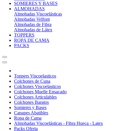
SOMIERES Y BASES
ALMOHADAS
Almohadas Viscoelásticas
Almohadas Velfont
Almohadas de Fibra
Almohadas de Látex
TOPPERS
ROPA DE CAMA
PACKS
Toppers Viscoelasticos
Colchones de Cuna
Colchones Viscoelasticos
Colchones Muelle Ensacado
Colchones Articulables
Colchones Baratos
Somieres y Bases
Canapes Abatibles
Ropa de Cama
Almohadas Viscoelásticas - Fibra Hueca - Latex
Packs Oferta