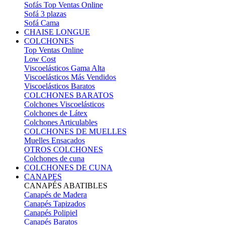
Sofás Top Ventas Online
Sofá 3 plazas
Sofá Cama
CHAISE LONGUE
COLCHONES
Top Ventas Online
Low Cost
Viscoelásticos Gama Alta
Viscoelásticos Más Vendidos
Viscoelásticos Baratos
COLCHONES BARATOS
Colchones Viscoelásticos
Colchones de Látex
Colchones Articulables
COLCHONES DE MUELLES
Muelles Ensacados
OTROS COLCHONES
Colchones de cuna
COLCHONES DE CUNA
CANAPES
CANAPÉS ABATIBLES
Canapés de Madera
Canapés Tapizados
Canapés Polipiel
Canapés Baratos